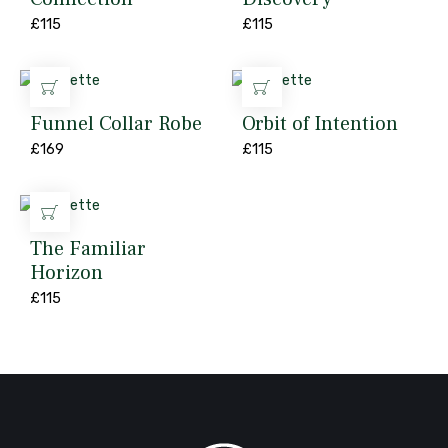
£
115
£
115
AJOUTER AU PANIER
AJOUTER AU PANIER
Funnel Collar Robe
Orbit of Intention
£
169
£
115
AJOUTER AU PANIER
The Familiar
Horizon
£
115