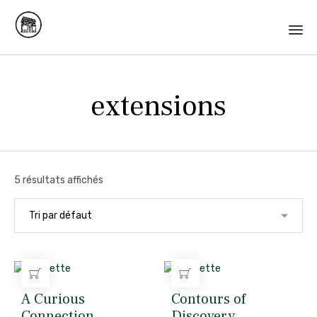
Skip
to
extensions
content
5 résultats affichés
AJOUTER AU PANIER
AJOUTER AU PANIER
A Curious
Contours of
Connection
Discovery