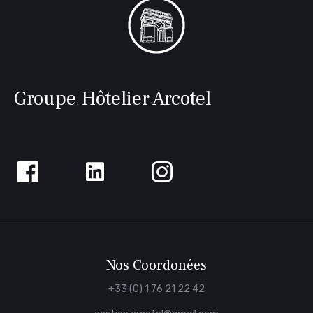
Groupe Hôtelier Arcotel
Follow
us
on
Facebook
Nos Coordonées
+33 (0) 1 76 21 22 42